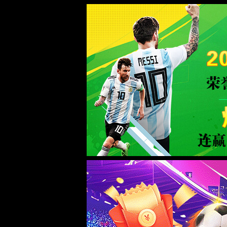
太阳成集团tyc122cc(中国区)品牌公司-Official website
学院新闻
学院首页
太阳成集团tyc234cc
师资队伍
学院新闻
通知公告
科研动态