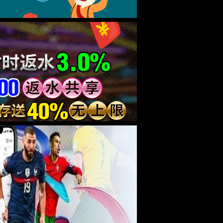
211
下页
手机网站
微信公众号
抖音
98号
甘公网安备 62010302000691