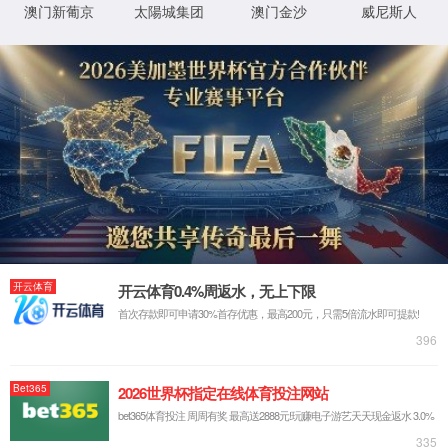
李有堂，男，1963年​出生，中共党
员，工学博士，二教授，博士研究生
导师，兰州理工大学太阳成集团tyc12
2cc入口机械设计系教师。求学经...
张鹏程
张鹏程，男，1991年生，硕士研究生
导师，2021年毕业于西安电子科技大
学机械电子工程专业，工学博士。主
讲本科生课程《机械系...
靳岚
​靳岚，女，1972年出生，中共党员，
工学博士，副教授，硕士生导师，兰
州理工大学太阳成集团tyc122cc入口
机械设计系教师。经历：本科—...