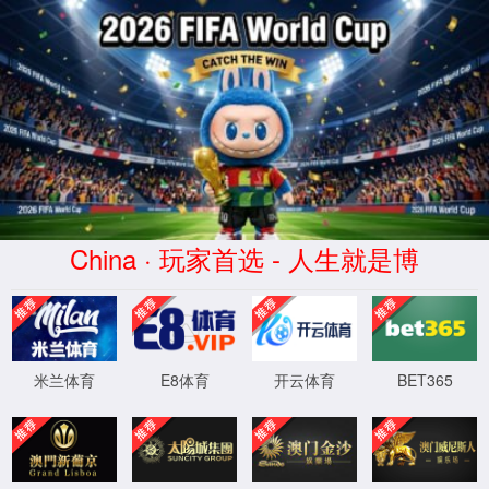
太阳成集团tyc122cc(中国区)品牌公司-Official website
教师名录
学院首页
>
师资队伍
>
教师名录
>
教学部门
>
机械设计系
马强
马强，男，1985年出生，群众，工学
博士，讲师，硕士生导师，兰州理工
大学太阳成集团tyc122cc入口机械原
理及零件教学部教师。2021年12月...
李有堂