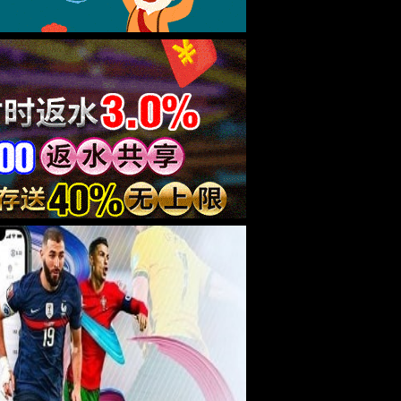
5
下页
手机网站
抖音
微信公众号
98号
甘公网安备 62010302000691