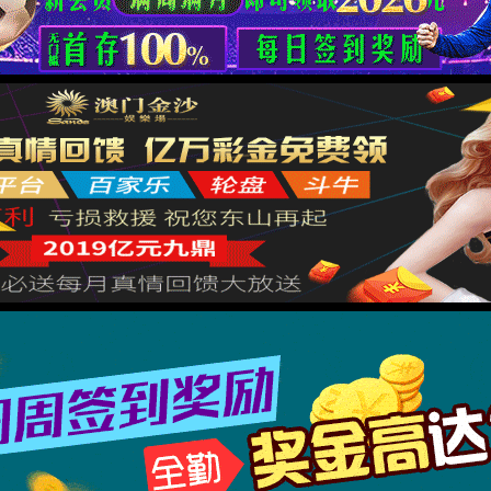
太阳成集团tyc122cc入口青年教师马森财在《ISA Tran
太阳成集团tyc122cc入口青年教师李强在《Mechanical System
g》上发表学术论文
“成套装备智能化集成技术教育部重点实验室”建设计
太阳成集团tyc122cc入口青年教师高志鹏、崔智获
上资助
太阳成集团tyc122cc入口举办国家基金项目申报专题