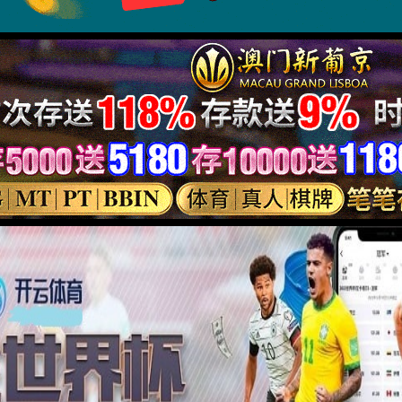
上页
1
2
3
4
号
电话:(86-0931)-2973860
邮
ed.版权所有
兰州理工大学太阳成集团tyc122cc入口
陇ICP备150027