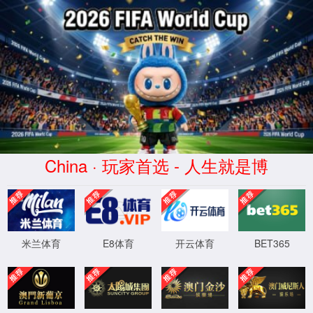
太阳成集团tyc122cc(中国区)品牌公司-Official website
学院新闻
学院视频
查看更多